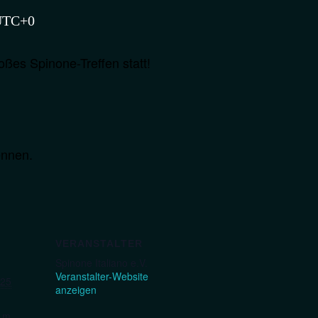
UTC+0
ßes Spinone-Treffen statt!
ennen.
VERANSTALTER
Spinone Italiano e.V.
Veranstalter-Website
025
anzeigen
.m.