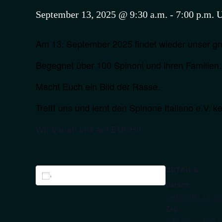
September 13, 2025 @ 9:30 a.m.
-
7:00 p.m.
Am 13. September 2025 findet wieder unser gro
Begegnet über 100 Spinoni und ihren Familien.
Macht Euch ein Bild der Rasse.
Trefft uns und lernt den Spinone Italiano e.V. k
Wir freuen uns auf EUCH!!
DETAILS
Zum Kalender hinzufügen
Datum:
September 13, 2
Zeit:
9:30 a.m. - 7:00 p